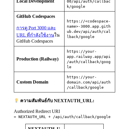
Local Development
00/api/auth/callbac
k/google
GitHub Codespaces
https://<codespace-
name>-3000.app.gith
การดู Port 3000 และ
ub.dev/api/auth/cal
URL ที่กำลังใช้งาน
ใน
lback/google
GitHub Codespaces
https://your-
app.railway.app/api
Production (Railway)
/auth/callback/goog
le
https://your-
Custom Domain
domain.com/api/auth
/callback/google
ความสัมพันธ์กับ NEXTAUTH_URL:
Authorized Redirect URI
= NEXTAUTH_URL + /api/auth/callback/google
NEXTAUTH_U