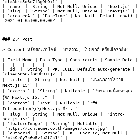
`clx3b4c5d6e7f8g9h0i1` |

| `name` | `String` | Not Null, Unique | `"Next.js"` |

| `slug` | `String` | Not Null, Unique | `"nextjs"` |

| `createdAt` | `DateTime` | Not Null, Default now() | 
`2024-01-05T00:00:00Z` |

---

### 2.4 Post

> Content หลักของเว็บไซต์ — บทความ, โปรเจกต์ หรือเนื้อหาอื่นๆ

| Field Name | Data Type | Constraints | Sample Data |

|---|---|---|---|

| `id` | `String` | PK, CUID, Default auto-generate | 
`clx4c5d6e7f8g9h0i1j2` |

| `title` | `String` | Not Null | `"แนะนำการใช้งาน 
Next.js 15"` |

| `excerpt` | `String` | Nullable | `"บทความนี้จะพาคุณ
รู้จัก Next.js 15..."` |

| `content` | `Text` | Nullable | `"## 
Introduction\n\nNext.js คือ..."` |

| `slug` | `String` | Not Null, Unique | `"intro-
nextjs-15"` |

| `featureImage` | `String` | Nullable | 
`"https://cdn.acme.co.th/images/cover.jpg"` |

| `authorId` | `String` | FK → User.id, Not Null | 
`"clx9z8y7x6w5v4u3t2s1"` |
