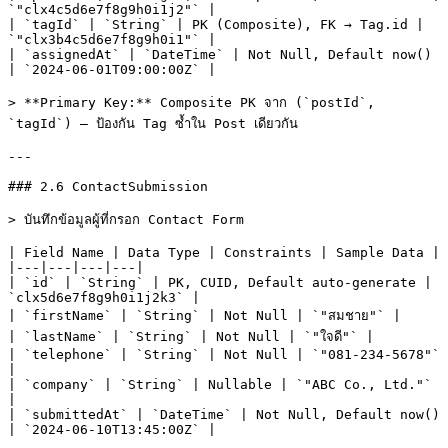
`"clx4c5d6e7f8g9h0i1j2"` |

| `tagId` | `String` | PK (Composite), FK → Tag.id | 
`"clx3b4c5d6e7f8g9h0i1"` |

| `assignedAt` | `DateTime` | Not Null, Default now() 
| `2024-06-01T09:00:00Z` |

> **Primary Key:** Composite PK จาก (`postId`, 
`tagId`) — ป้องกัน Tag ซ้ำใน Post เดียวกัน

---

### 2.6 ContactSubmission

> บันทึกข้อมูลผู้ที่กรอก Contact Form

| Field Name | Data Type | Constraints | Sample Data |

|---|---|---|---|

| `id` | `String` | PK, CUID, Default auto-generate | 
`clx5d6e7f8g9h0i1j2k3` |

| `firstName` | `String` | Not Null | `"สมชาย"` |

| `lastName` | `String` | Not Null | `"ใจดี"` |

| `telephone` | `String` | Not Null | `"081-234-5678"` 
|

| `company` | `String` | Nullable | `"ABC Co., Ltd."` 
|

| `submittedAt` | `DateTime` | Not Null, Default now() 
| `2024-06-10T13:45:00Z` |
