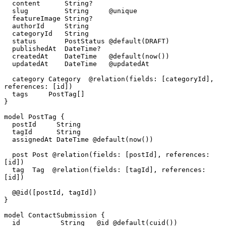
  content      String?

  slug         String     @unique

  featureImage String?

  authorId     String

  categoryId   String

  status       PostStatus @default(DRAFT)

  publishedAt  DateTime?

  createdAt    DateTime   @default(now())

  updatedAt    DateTime   @updatedAt

  category Category  @relation(fields: [categoryId], 
references: [id])

  tags     PostTag[]

}

model PostTag {

  postId     String

  tagId      String

  assignedAt DateTime @default(now())

  post Post @relation(fields: [postId], references: 
[id])

  tag  Tag  @relation(fields: [tagId], references: 
[id])

  @@id([postId, tagId])

}

model ContactSubmission {

  id          String   @id @default(cuid())
