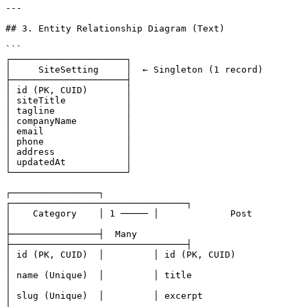
---

## 3. Entity Relationship Diagram (Text)

```

┌─────────────────────┐

│     SiteSetting     │  ← Singleton (1 record)

├─────────────────────┤

│ id (PK, CUID)       │

│ siteTitle           │

│ tagline             │

│ companyName         │

│ email               │

│ phone               │

│ address             │

│ updatedAt           │

└─────────────────────┘

┌────────────────┐         
┌────────────────────────────────┐

│    Category    │ 1 ───── │             Post               
│

├────────────────┤  Many   
├────────────────────────────────┤

│ id (PK, CUID)  │         │ id (PK, CUID)                  
│

│ name (Unique)  │         │ title                          
│

│ slug (Unique)  │         │ excerpt                        
│
