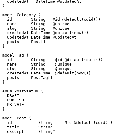
  updatedAt   DateTime @updatedAt

}

model Category {

  id        String   @id @default(cuid())

  name      String   @unique

  slug      String   @unique

  createdAt DateTime @default(now())

  updatedAt DateTime @updatedAt

  posts     Post[]

}

model Tag {

  id        String    @id @default(cuid())

  name      String    @unique

  slug      String    @unique

  createdAt DateTime  @default(now())

  posts     PostTag[]

}

enum PostStatus {

  DRAFT

  PUBLISH

  PRIVATE

}

model Post {

  id           String     @id @default(cuid())

  title        String

  excerpt      String?
