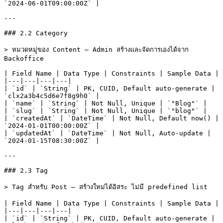
`2024-06-01T09:00:00Z` |

---

### 2.2 Category

> หมวดหมู่ของ Content — Admin สร้างและจัดการเองได้จาก 
Backoffice

| Field Name | Data Type | Constraints | Sample Data |

|---|---|---|---|

| `id` | `String` | PK, CUID, Default auto-generate | 
`clx2a3b4c5d6e7f8g9h0` |

| `name` | `String` | Not Null, Unique | `"Blog"` |

| `slug` | `String` | Not Null, Unique | `"blog"` |

| `createdAt` | `DateTime` | Not Null, Default now() | 
`2024-01-01T00:00:00Z` |

| `updatedAt` | `DateTime` | Not Null, Auto-update | 
`2024-01-15T08:30:00Z` |

---

### 2.3 Tag

> Tag สำหรับ Post — สร้างใหม่ได้อิสระ ไม่มี predefined list

| Field Name | Data Type | Constraints | Sample Data |

|---|---|---|---|

| `id` | `String` | PK, CUID, Default auto-generate | 