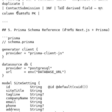
duplicate |

| ContactSubmission | 3NF | ไม่มี derived field — ทุก 
column ขึ้นตรงกับ PK |

---

## 5. Prisma Schema Reference (สำหรับ Next.js + Prisma)

```prisma

// schema.prisma

generator client {

  provider = "prisma-client-js"

}

datasource db {

  provider = "postgresql"

  url      = env("DATABASE_URL")

}

model SiteSetting {

  id          String   @id @default(cuid())

  siteTitle   String

  tagline     String?

  companyName String

  email       String

  phone       String?

  address     String?
