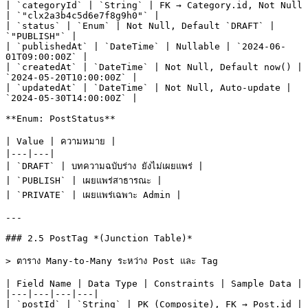
| `categoryId` | `String` | FK → Category.id, Not Null 
| `"clx2a3b4c5d6e7f8g9h0"` |

| `status` | `Enum` | Not Null, Default `DRAFT` | 
`"PUBLISH"` |

| `publishedAt` | `DateTime` | Nullable | `2024-06-
01T09:00:00Z` |

| `createdAt` | `DateTime` | Not Null, Default now() | 
`2024-05-20T10:00:00Z` |

| `updatedAt` | `DateTime` | Not Null, Auto-update | 
`2024-05-30T14:00:00Z` |

**Enum: PostStatus**

| Value | ความหมาย |

|---|---|

| `DRAFT` | บทความฉบับร่าง ยังไม่เผยแพร่ |

| `PUBLISH` | เผยแพร่สาธารณะ |

| `PRIVATE` | เผยแพร่เฉพาะ Admin |

---

### 2.5 PostTag *(Junction Table)*

> ตาราง Many-to-Many ระหว่าง Post และ Tag

| Field Name | Data Type | Constraints | Sample Data |

|---|---|---|---|

| `postId` | `String` | PK (Composite), FK → Post.id | 