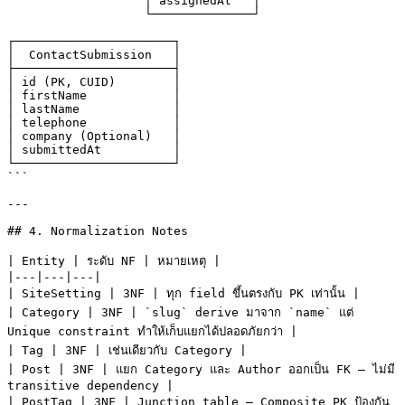
                   │ assignedAt   │

                   └──────────────┘

┌──────────────────────┐

│  ContactSubmission   │

├──────────────────────┤

│ id (PK, CUID)        │

│ firstName            │

│ lastName             │

│ telephone            │

│ company (Optional)   │

│ submittedAt          │

└──────────────────────┘

```

---

## 4. Normalization Notes

| Entity | ระดับ NF | หมายเหตุ |

|---|---|---|

| SiteSetting | 3NF | ทุก field ขึ้นตรงกับ PK เท่านั้น |

| Category | 3NF | `slug` derive มาจาก `name` แต่ 
Unique constraint ทำให้เก็บแยกได้ปลอดภัยกว่า |

| Tag | 3NF | เช่นเดียวกับ Category |

| Post | 3NF | แยก Category และ Author ออกเป็น FK — ไม่มี 
transitive dependency |

| PostTag | 3NF | Junction table — Composite PK ป้องกัน 