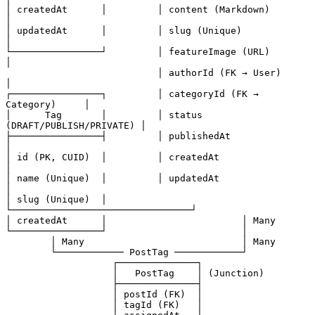
│ createdAt      │         │ content (Markdown)             
│

│ updatedAt      │         │ slug (Unique)                  
│

└────────────────┘         │ featureImage (URL)             
│

                           │ authorId (FK → User)           
│

┌────────────────┐         │ categoryId (FK → 
Category)     │

│      Tag       │         │ status 
(DRAFT/PUBLISH/PRIVATE) │

├────────────────┤         │ publishedAt                    
│

│ id (PK, CUID)  │         │ createdAt                      
│

│ name (Unique)  │         │ updatedAt                      
│

│ slug (Unique)  │         
└────────────────────────────────┘

│ createdAt      │                        │ Many

└────────────────┘                        │

        │ Many                            │ Many

        └──────────── PostTag ────────────┘

                   ┌──────────────┐

                   │   PostTag    │ (Junction)

                   ├──────────────┤

                   │ postId (FK)  │

                   │ tagId (FK)   │
