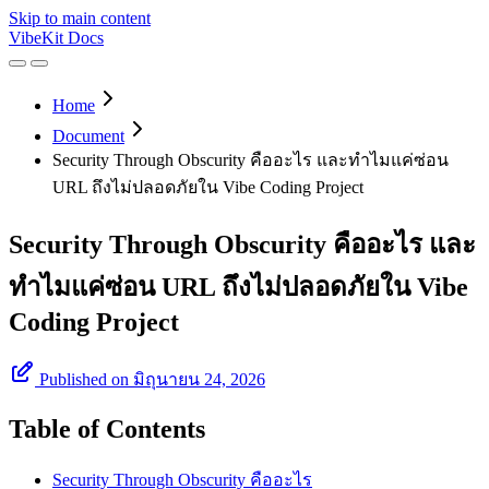
Skip to main content
VibeKit Docs
Home
Document
Security Through Obscurity คืออะไร และทำไมแค่ซ่อน
URL ถึงไม่ปลอดภัยใน Vibe Coding Project
Security Through Obscurity คืออะไร และ
ทำไมแค่ซ่อน URL ถึงไม่ปลอดภัยใน Vibe
Coding Project
Published on มิถุนายน 24, 2026
Table of Contents
Security Through Obscurity คืออะไร