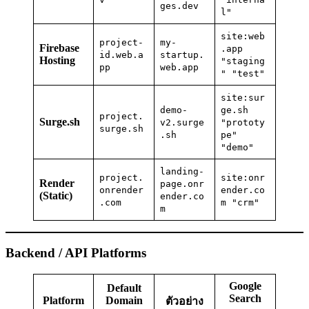
ges.dev
l"
site:web
project-
my-
Firebase
.app
id.web.a
startup.
Hosting
"staging
pp
web.app
" "test"
site:sur
demo-
ge.sh
project.
Surge.sh
v2.surge
"prototy
surge.sh
.sh
pe"
"demo"
landing-
project.
site:onr
Render
page.onr
onrender
ender.co
(Static)
ender.co
.com
m "crm"
m
Backend / API Platforms
Google
Default
Search
Platform
Domain
ตัวอย่าง