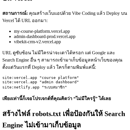
สถานการณ์:
คุณสร้างเว็บแอปด้วย Vibe Coding แล้ว Deploy บน
Vercel ได้ URL ออกมา:
my-course-platform.vercel.app
admin-dashboard-prod.vercel.app
vibekit-crm-v2.vercel.app
URL ดูซับซ้อน ไม่มีใครน่าจะเดาได้หรอก แต่ Google และ
Search Engine อื่น ๆ สามารถเข้ามาเก็บข้อมูลหน้าเว็บของคุณ
ตั้งแต่วันแรกที่ Deploy แล้ว ใครก็ตามพิมพ์แค่นี้:
site:vercel.app "course platform"

site:vercel.app "admin dashboard"

site:netlify.app "ระบบสมาชิก"
เพียงเท่านี้ก็เจอโปรเจกต์ที่คุณคิดว่า “ไม่มีใครรู้” ได้เลย
สร้างไฟล์ robots.txt เพื่อป้องกันให้ Search
Engine ไม่เข้ามาเก็บข้อมูล