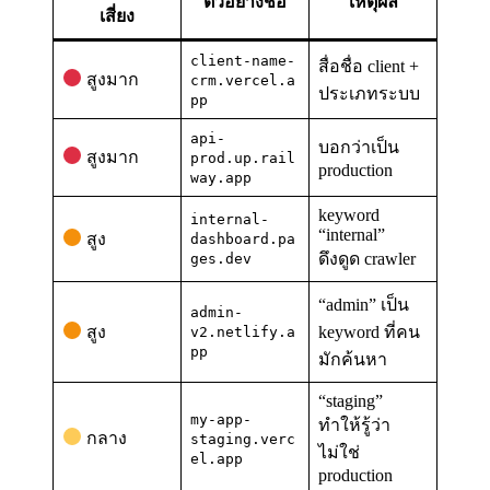
ตัวอย่างชื่อ
เหตุผล
เสี่ยง
client-name-
สื่อชื่อ client +
สูงมาก
crm.vercel.a
ประเภทระบบ
pp
api-
บอกว่าเป็น
สูงมาก
prod.up.rail
production
way.app
keyword
internal-
“internal”
สูง
dashboard.pa
ดึงดูด crawler
ges.dev
“admin” เป็น
admin-
สูง
keyword ที่คน
v2.netlify.a
pp
มักค้นหา
“staging”
my-app-
ทำให้รู้ว่า
กลาง
staging.verc
ไม่ใช่
el.app
production